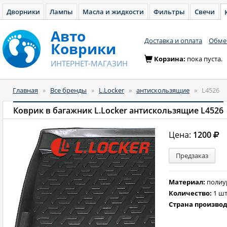
Дворники
Лампы
Масла и жидкости
Фильтры
Свечи
Авто
Доставка и оплата
Обмен
Коврики
Корзина:
пока пуста.
ИНТЕРНЕТ-МАГАЗИН
Главная
»
Все бренды
»
L.Locker
»
антискользящие
»
L4526
Коврик в багажник L.Locker антискользящие L4526
Цена:
1200
Предзаказ
Материал:
полиу
Количество:
1 шт
Страна произво