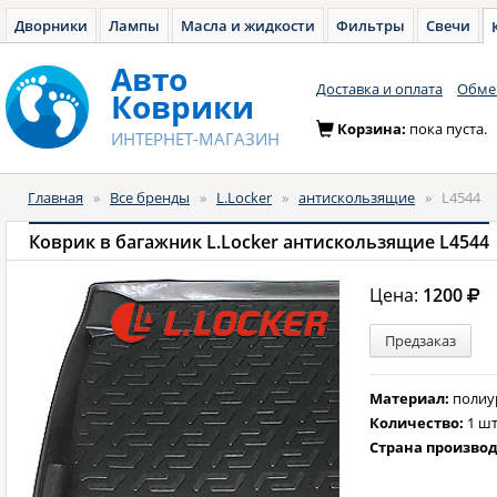
Дворники
Лампы
Масла и жидкости
Фильтры
Свечи
Авто
Доставка и оплата
Обмен
Коврики
Корзина:
пока пуста.
ИНТЕРНЕТ-МАГАЗИН
Главная
»
Все бренды
»
L.Locker
»
антискользящие
»
L4544
Коврик в багажник L.Locker антискользящие L4544
Цена:
1200
Предзаказ
Материал:
полиу
Количество:
1 шт
Страна произво