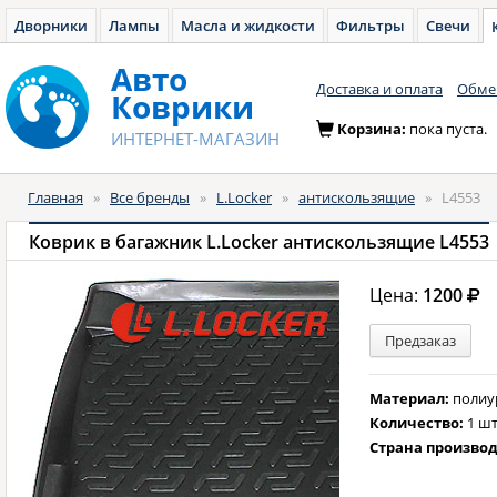
Дворники
Лампы
Масла и жидкости
Фильтры
Свечи
Авто
Доставка и оплата
Обмен
Коврики
Корзина:
пока пуста.
ИНТЕРНЕТ-МАГАЗИН
Главная
»
Все бренды
»
L.Locker
»
антискользящие
»
L4553
Коврик в багажник L.Locker антискользящие L4553
Цена:
1200
Предзаказ
Материал:
полиу
Количество:
1 шт
Страна произво