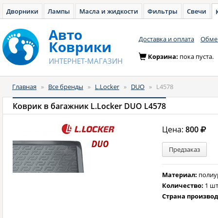
Дворники
Лампы
Масла и жидкости
Фильтры
Свечи
Авто
Доставка и оплата
Обмен
Коврики
Корзина:
пока пуста.
ИНТЕРНЕТ-МАГАЗИН
Главная
»
Все бренды
»
L.Locker
»
DUO
»
L4578
Коврик в багажник L.Locker DUO L4578
Цена:
800
Предзаказ
Материал:
полиу
Количество:
1 шт
Страна произво