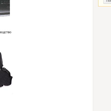
По
водство