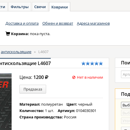
сти
Фильтры
Свечи
Коврики
Доставка и оплата
Обмен и возврат
Адреса магазинов
Корзина:
пока пуста.
антискользящие
»
L4607
Пои
антискользящие L4607
Цена:
1200
Нет в наличии
Предзаказ
Под
Материал:
полиуретан
Цвет:
черный
Количество:
1 шт.
Артикул:
0104030301
Страна производства:
Россия