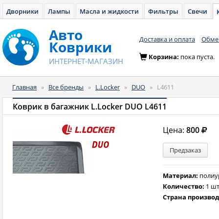
Дворники
Лампы
Масла и жидкости
Фильтры
Свечи
Авто
Доставка и оплата
Обмен
Коврики
Корзина:
пока пуста.
ИНТЕРНЕТ-МАГАЗИН
Главная
»
Все бренды
»
L.Locker
»
DUO
»
L4611
Коврик в багажник L.Locker DUO L4611
Цена:
800
Предзаказ
Материал:
полиу
Количество:
1 шт
Страна произво