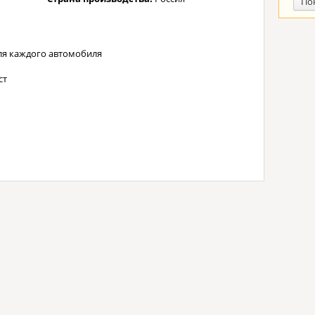
По
ля каждого автомобиля
ст