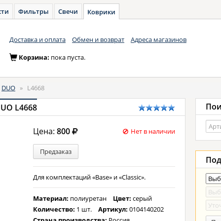
сти
Фильтры
Свечи
Коврики
Доставка и оплата
Обмен и возврат
Адреса магазинов
Корзина:
пока пуста.
DUO
»
L4668
Пои
DUO L4668
Цена:
800
Нет в наличии
Предзаказ
Под
Для комплектаций «Base» и «Classic».
Материал:
полиуретан
Цвет:
серый
Количество:
1 шт.
Артикул:
0104140202
Страна производства:
Россия