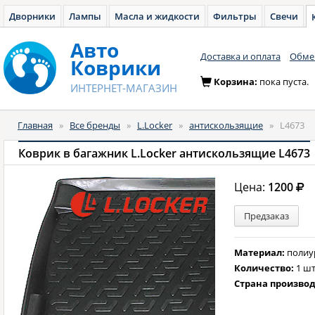
Дворники
Лампы
Масла и жидкости
Фильтры
Свечи
Авто
Доставка и оплата
Обмен
Коврики
Корзина:
пока пуста.
ИНТЕРНЕТ-МАГАЗИН
Главная
»
Все бренды
»
L.Locker
»
антискользящие
»
L4673
Коврик в багажник L.Locker антискользящие L4673
Цена:
1200
Предзаказ
Материал:
полиу
Количество:
1 шт
Страна произво