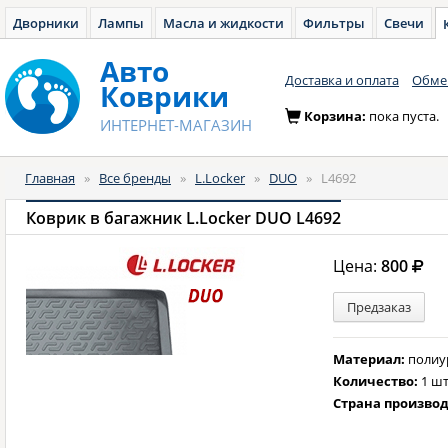
Дворники
Лампы
Масла и жидкости
Фильтры
Свечи
Авто
Доставка и оплата
Обмен
Коврики
Корзина:
пока пуста.
ИНТЕРНЕТ-МАГАЗИН
Главная
»
Все бренды
»
L.Locker
»
DUO
»
L4692
Коврик в багажник L.Locker DUO L4692
Цена:
800
Предзаказ
Материал:
полиу
Количество:
1 шт
Страна произво