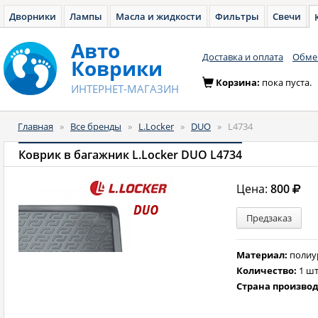
Дворники
Лампы
Масла и жидкости
Фильтры
Свечи
Авто
Доставка и оплата
Обмен
Коврики
Корзина:
пока пуста.
ИНТЕРНЕТ-МАГАЗИН
Главная
»
Все бренды
»
L.Locker
»
DUO
»
L4734
Коврик в багажник L.Locker DUO L4734
Цена:
800
Предзаказ
Материал:
полиу
Количество:
1 шт
Страна произво