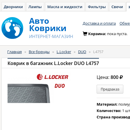
Дворники
Лампы
Масла и жидкости
Фильтры
Свечи
Авто
Доставка и оплата
Обмен
Коврики
Корзина:
пока пуста.
ИНТЕРНЕТ-МАГАЗИН
Главная
»
Все бренды
»
L.Locker
»
DUO
»
L4757
Коврик в багажник L.Locker DUO L4757
Цена:
800
Предзаказ
Материал:
полиу
Количество:
1 шт
Страна произво