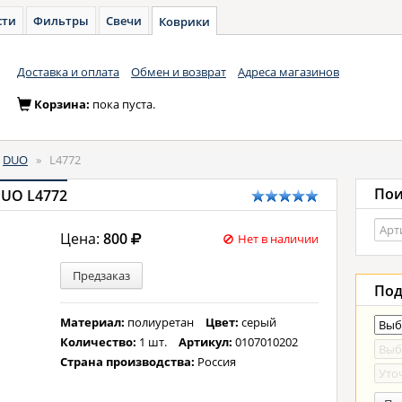
сти
Фильтры
Свечи
Коврики
Доставка и оплата
Обмен и возврат
Адреса магазинов
Корзина:
пока пуста.
DUO
»
L4772
Пои
DUO L4772
Цена:
800
Нет в наличии
Предзаказ
Под
Материал:
полиуретан
Цвет:
серый
Количество:
1 шт.
Артикул:
0107010202
Страна производства:
Россия