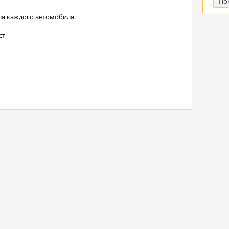
По
ля каждого автомобиля
ст