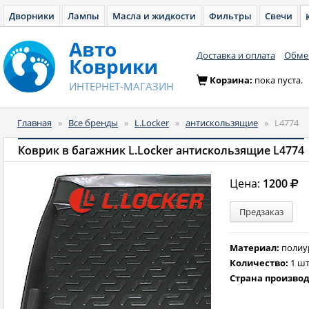
Дворники
Лампы
Масла и жидкости
Фильтры
Свечи
Авто
Доставка и оплата
Обмен
Коврики
Корзина:
пока пуста.
ИНТЕРНЕТ-МАГАЗИН
Главная
»
Все бренды
»
L.Locker
»
антискользящие
»
L4774
Коврик в багажник L.Locker антискользящие L4774
Цена:
1200
Предзаказ
Материал:
полиу
Количество:
1 шт
Страна произво