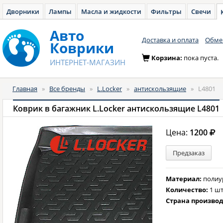
Дворники
Лампы
Масла и жидкости
Фильтры
Свечи
Авто
Доставка и оплата
Обмен
Коврики
Корзина:
пока пуста.
ИНТЕРНЕТ-МАГАЗИН
Главная
»
Все бренды
»
L.Locker
»
антискользящие
»
L4801
Коврик в багажник L.Locker антискользящие L4801
Цена:
1200
Предзаказ
Материал:
полиу
Количество:
1 шт
Страна произво