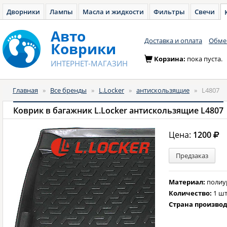
Дворники
Лампы
Масла и жидкости
Фильтры
Свечи
Авто
Доставка и оплата
Обмен
Коврики
Корзина:
пока пуста.
ИНТЕРНЕТ-МАГАЗИН
Главная
»
Все бренды
»
L.Locker
»
антискользящие
»
L4807
Коврик в багажник L.Locker антискользящие L4807
Цена:
1200
Предзаказ
Материал:
полиу
Количество:
1 шт
Страна произво