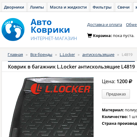
Дворники
Лампы
Масла и жидкости
Фильтры
Свечи
Авто
Доставка и оплата
Обмен
Коврики
Корзина:
пока пуста.
ИНТЕРНЕТ-МАГАЗИН
Главная
»
Все бренды
»
L.Locker
»
антискользящие
»
L4819
Коврик в багажник L.Locker антискользящие L4819
Цена:
1200
Предзаказ
Материал:
полиу
Количество:
1 шт
Страна произво