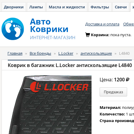
Дворники
Лампы
Масла и жидкости
Фильтры
Свечи
Авто
Доставка и оплата
Обмен
Коврики
Корзина:
пока пуста.
ИНТЕРНЕТ-МАГАЗИН
Главная
»
Все бренды
»
L.Locker
»
антискользящие
»
L4840
Коврик в багажник L.Locker антискользящие L4840
Цена:
1200
Предзаказ
Материал:
полиу
Количество:
1 шт
Страна произво