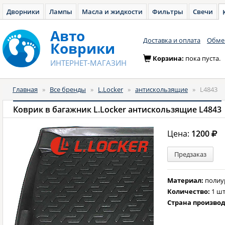
Дворники
Лампы
Масла и жидкости
Фильтры
Свечи
Авто
Доставка и оплата
Обмен
Коврики
Корзина:
пока пуста.
ИНТЕРНЕТ-МАГАЗИН
Главная
»
Все бренды
»
L.Locker
»
антискользящие
»
L4843
Коврик в багажник L.Locker антискользящие L4843
Цена:
1200
Предзаказ
Материал:
полиу
Количество:
1 шт
Страна произво