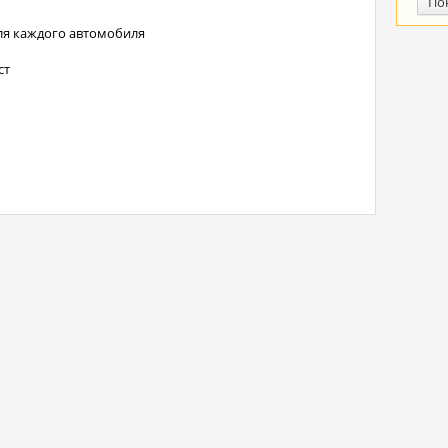
По
ля каждого автомобиля
ст