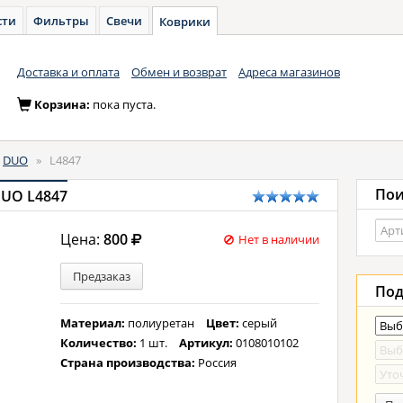
сти
Фильтры
Свечи
Коврики
Доставка и оплата
Обмен и возврат
Адреса магазинов
Корзина:
пока пуста.
DUO
»
L4847
Пои
DUO L4847
Цена:
800
Нет в наличии
Предзаказ
Под
Материал:
полиуретан
Цвет:
серый
Количество:
1 шт.
Артикул:
0108010102
Страна производства:
Россия