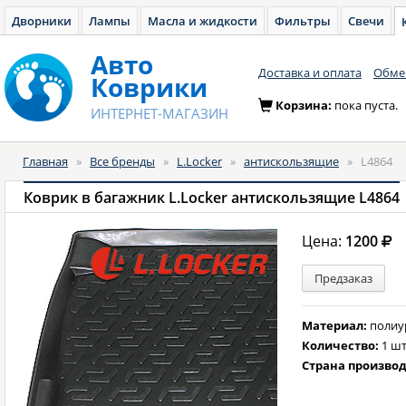
Дворники
Лампы
Масла и жидкости
Фильтры
Свечи
Авто
Доставка и оплата
Обмен
Коврики
Корзина:
пока пуста.
ИНТЕРНЕТ-МАГАЗИН
Главная
»
Все бренды
»
L.Locker
»
антискользящие
»
L4864
Коврик в багажник L.Locker антискользящие L4864
Цена:
1200
Предзаказ
Материал:
полиу
Количество:
1 шт
Страна произво