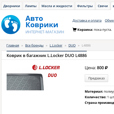
Дворники
Лампы
Масла и жидкости
Фильтры
Свечи
Авто
Доставка и оплата
Обмен
Коврики
Корзина:
пока пуста.
ИНТЕРНЕТ-МАГАЗИН
Главная
»
Все бренды
»
L.Locker
»
DUO
»
L4886
Коврик в багажник L.Locker DUO L4886
Цена:
800
Предзаказ
Материал:
полиу
Количество:
1 шт
Страна произво