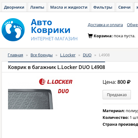
Дворники
Лампы
Масла и жидкости
Фильтры
Свечи
Авто
Доставка и оплата
Обмен
Коврики
Корзина:
пока пуста.
ИНТЕРНЕТ-МАГАЗИН
Главная
»
Все бренды
»
L.Locker
»
DUO
»
L4908
Коврик в багажник L.Locker DUO L4908
Цена:
800
Предзаказ
Материал:
полиу
Количество:
1 шт
Страна произво