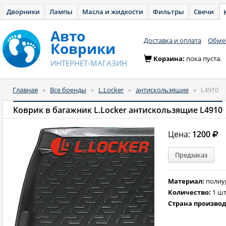
Дворники
Лампы
Масла и жидкости
Фильтры
Свечи
Авто
Доставка и оплата
Обмен
Коврики
Корзина:
пока пуста.
ИНТЕРНЕТ-МАГАЗИН
Главная
»
Все бренды
»
L.Locker
»
антискользящие
»
L4910
Коврик в багажник L.Locker антискользящие L4910
Цена:
1200
Предзаказ
Материал:
полиу
Количество:
1 шт
Страна произво