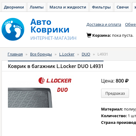
Дворники
Лампы
Масла и жидкости
Фильтры
Свечи
Авто
Доставка и оплата
Обмен
Коврики
Корзина:
пока пуста.
ИНТЕРНЕТ-МАГАЗИН
Главная
»
Все бренды
»
L.Locker
»
DUO
»
L4931
Коврик в багажник L.Locker DUO L4931
Цена:
800
Предзаказ
Материал:
полиу
Количество:
1 шт
Страна произво