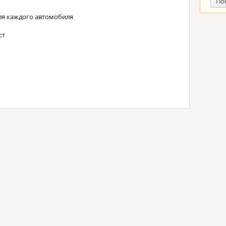
По
ля каждого автомобиля
ст