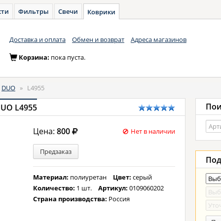
сти
Фильтры
Свечи
Коврики
Доставка и оплата
Обмен и возврат
Адреса магазинов
Корзина:
пока пуста.
DUO
»
L4955
Пои
DUO L4955
Цена:
800
Нет в наличии
Предзаказ
Под
Материал:
полиуретан
Цвет:
серый
Количество:
1 шт.
Артикул:
0109060202
Страна производства:
Россия