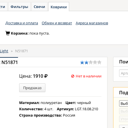
сти
Фильтры
Свечи
Коврики
Доставка и оплата
Обмен и возврат
Адреса магазинов
Корзина:
пока пуста.
Light
»
N51871
Пои
t N51871
Цена:
1910
Нет в наличии
Предзаказ
Под
Материал:
полиуретан
Цвет:
черный
Количество:
4 шт.
Артикул:
LGT.18.08.210
Страна производства:
Россия