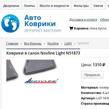
Дворники
Лампы
Масла и жидкости
Фильтры
Свечи
Авто
Доставка и оплата
Обмен
Коврики
Корзина:
пока пуста.
ИНТЕРНЕТ-МАГАЗИН
Главная
»
Все бренды
»
Novline
»
Light
»
N51873
Коврики в салон Novline Light N51873
Цена:
1310
Предзаказ
Материал:
полиу
Количество:
4 шт
Артикул:
LGT.18.0
Страна произво