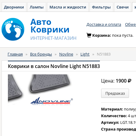
Дворники
Лампы
Масла и жидкости
Фильтры
Свечи
Авто
Доставка и оплата
Обмен
Коврики
Корзина:
пока пуста.
ИНТЕРНЕТ-МАГАЗИН
Главная
»
Все бренды
»
Novline
»
Light
»
N51883
Коврики в салон Novline Light N51883
Цена:
1900
Предзаказ
Материал:
полиу
Количество:
4 шт
Артикул:
LGT.18.1
Страна произво