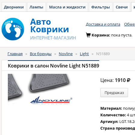
Дворники
Лампы
Масла и жидкости
Фильтры
Свечи
Авто
Доставка и оплата
Обмен
Коврики
Корзина:
пока пуста.
ИНТЕРНЕТ-МАГАЗИН
Главная
»
Все бренды
»
Novline
»
Light
»
N51889
Коврики в салон Novline Light N51889
Цена:
1910
Предзаказ
Материал:
полиу
Количество:
4 шт
Артикул:
LGT.18.2
Страна произво