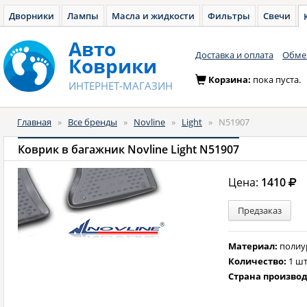
Дворники
Лампы
Масла и жидкости
Фильтры
Свечи
Авто
Доставка и оплата
Обмен
Коврики
Корзина:
пока пуста.
ИНТЕРНЕТ-МАГАЗИН
Главная
»
Все бренды
»
Novline
»
Light
»
N51907
Коврик в багажник Novline Light N51907
Цена:
1410
Предзаказ
Материал:
полиу
Количество:
1 шт
Страна произво