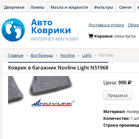
Дворники
Лампы
Масла и жидкости
Фильтры
Свечи
Авто
Доставка и оплата
Обмен
Коврики
Корзина:
пока пуста.
ИНТЕРНЕТ-МАГАЗИН
Главная
»
Все бренды
»
Novline
»
Light
»
N51968
Коврик в багажник Novline Light N51968
Цена:
990
Предзаказ
Материал:
полиу
Количество:
1 шт
Страна произво