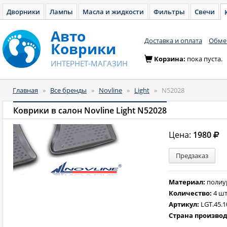
Дворники
Лампы
Масла и жидкости
Фильтры
Свечи
Авто
Доставка и оплата
Обмен
Коврики
Корзина:
пока пуста.
ИНТЕРНЕТ-МАГАЗИН
Главная
»
Все бренды
»
Novline
»
Light
»
N52028
Коврики в салон Novline Light N52028
Цена:
1980
Предзаказ
Материал:
полиу
Количество:
4 шт
Артикул:
LGT.45.1
Страна произво