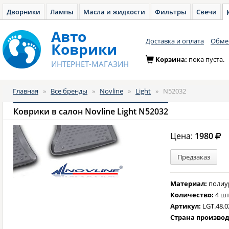
Дворники
Лампы
Масла и жидкости
Фильтры
Свечи
Авто
Доставка и оплата
Обмен
Коврики
Корзина:
пока пуста.
ИНТЕРНЕТ-МАГАЗИН
Главная
»
Все бренды
»
Novline
»
Light
»
N52032
Коврики в салон Novline Light N52032
Цена:
1980
Предзаказ
Материал:
полиу
Количество:
4 шт
Артикул:
LGT.48.0
Страна произво