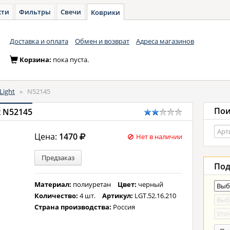
сти
Фильтры
Свечи
Коврики
Доставка и оплата
Обмен и возврат
Адреса магазинов
Корзина:
пока пуста.
Light
»
N52145
Пои
t N52145
Цена:
1470
Нет в наличии
Предзаказ
Под
Материал:
полиуретан
Цвет:
черный
Количество:
4 шт.
Артикул:
LGT.52.16.210
Страна производства:
Россия