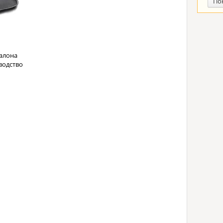
По
алона
водство