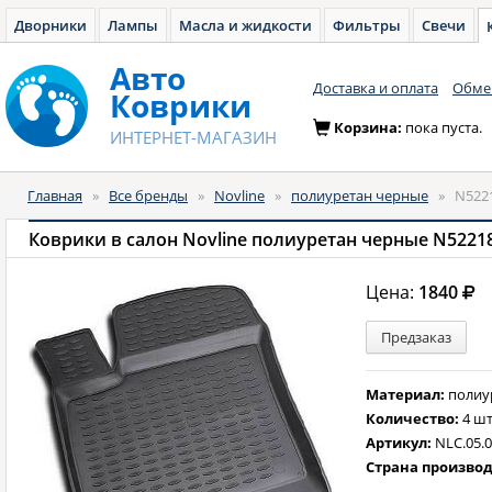
Дворники
Лампы
Масла и жидкости
Фильтры
Свечи
Авто
Доставка и оплата
Обмен
Коврики
Корзина:
пока пуста.
ИНТЕРНЕТ-МАГАЗИН
Главная
»
Все бренды
»
Novline
»
полиуретан черные
»
N522
Коврики в салон Novline полиуретан черные N5221
Цена:
1840
Предзаказ
Материал:
полиу
Количество:
4 шт
Артикул:
NLC.05.
Страна произво