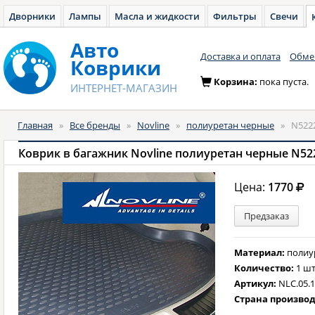
Дворники
Лампы
Масла и жидкости
Фильтры
Свечи
Авто
Доставка и оплата
Обмен
Коврики
Корзина:
пока пуста.
ИНТЕРНЕТ-МАГАЗИН
Главная
»
Все бренды
»
Novline
»
полиуретан черные
»
N522
Коврик в багажник Novline полиуретан черные N52
Цена:
1770
Предзаказ
Материал:
полиу
Количество:
1 шт
Артикул:
NLC.05.
Страна произво