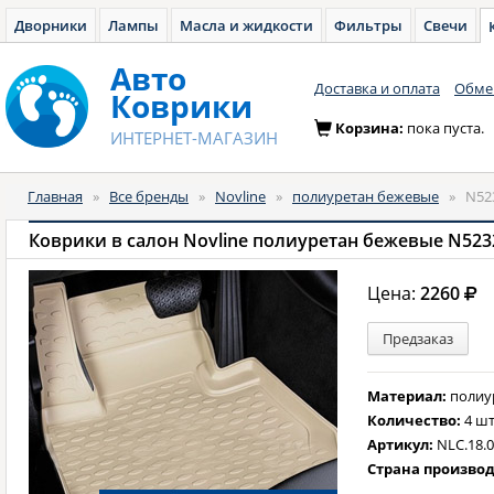
Дворники
Лампы
Масла и жидкости
Фильтры
Свечи
Авто
Доставка и оплата
Обмен
Коврики
Корзина:
пока пуста.
ИНТЕРНЕТ-МАГАЗИН
Главная
»
Все бренды
»
Novline
»
полиуретан бежевые
»
N52
Коврики в салон Novline полиуретан бежевые N523
Цена:
2260
Предзаказ
Материал:
полиу
Количество:
4 шт
Артикул:
NLC.18.0
Страна произво