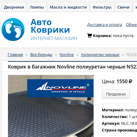
Дворники
Лампы
Масла и жидкости
Фильтры
Свечи
Авто
Доставка и оплата
Обмен
Коврики
Корзина:
пока пуста.
ИНТЕРНЕТ-МАГАЗИН
Главная
»
Все бренды
»
Novline
»
полиуретан черные
»
N523
Коврик в багажник Novline полиуретан черные N52
Цена:
1550
Предзаказ
Материал:
полиу
Количество:
1 шт
Артикул:
NLC.18.
Страна произво