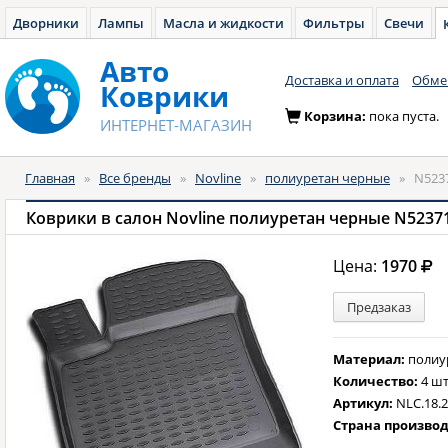
Дворники
Лампы
Масла и жидкости
Фильтры
Свечи
Авто
Доставка и оплата
Обмен
Коврики
Корзина:
пока пуста.
ИНТЕРНЕТ-МАГАЗИН
Главная
»
Все бренды
»
Novline
»
полиуретан черные
»
N523
Коврики в салон Novline полиуретан черные N5237
Цена:
1970
Предзаказ
Материал:
полиу
Количество:
4 шт
Артикул:
NLC.18.2
Страна произво