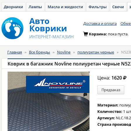
Дворники
Лампы
Масла и жидкости
Фильтры
Свечи
Авто
Доставка и оплата
Обмен
Коврики
Корзина:
пока пуста.
ИНТЕРНЕТ-МАГАЗИН
Главная
»
Все бренды
»
Novline
»
полиуретан черные
»
N523
Коврик в багажник Novline полиуретан черные N52
Цена:
1620
Предзаказ
Материал:
полиу
Количество:
1 шт
Артикул:
NLC.18.
Страна произво