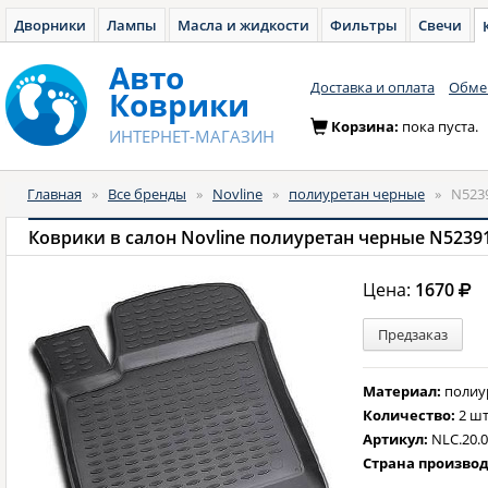
Дворники
Лампы
Масла и жидкости
Фильтры
Свечи
Авто
Доставка и оплата
Обмен
Коврики
Корзина:
пока пуста.
ИНТЕРНЕТ-МАГАЗИН
Главная
»
Все бренды
»
Novline
»
полиуретан черные
»
N523
Коврики в салон Novline полиуретан черные N5239
Цена:
1670
Предзаказ
Материал:
полиу
Количество:
2 шт
Артикул:
NLC.20.0
Страна произво