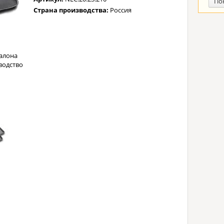
По
Страна производства:
Россия
алона
водство