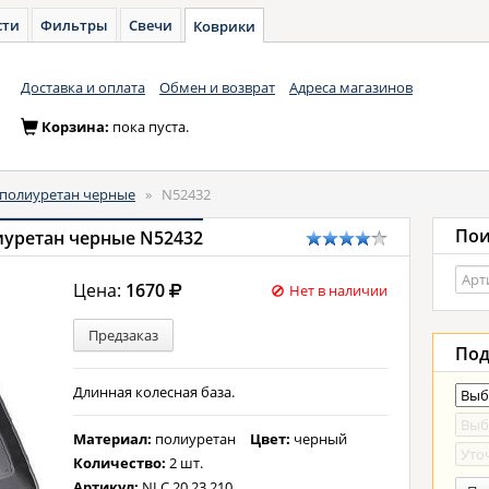
сти
Фильтры
Свечи
Коврики
Доставка и оплата
Обмен и возврат
Адреса магазинов
Корзина:
пока пуста.
полиуретан черные
»
N52432
Пои
иуретан черные N52432
Цена:
1670
Нет в наличии
Предзаказ
Под
Длинная колесная база.
Материал:
полиуретан
Цвет:
черный
Количество:
2 шт.
Артикул:
NLC.20.23.210