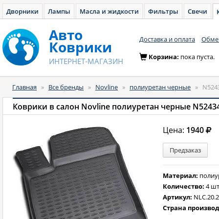
Дворники
Лампы
Масла и жидкости
Фильтры
Свечи
Авто
Доставка и оплата
Обмен
Коврики
Корзина:
пока пуста.
ИНТЕРНЕТ-МАГАЗИН
Главная
»
Все бренды
»
Novline
»
полиуретан черные
»
N524
Коврики в салон Novline полиуретан черные N5243
Цена:
1940
Предзаказ
Материал:
полиу
Количество:
4 шт
Артикул:
NLC.20.2
Страна произво