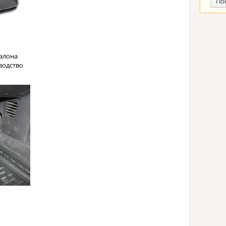
По
алона
водство