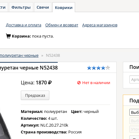
сти
Фильтры
Свечи
Коврики
Доставка и оплата
Обмен и возврат
Адреса магазинов
Корзина:
пока пуста.
полиуретан черные
»
N52438
Пои
иуретан черные N52438
Цена:
1870
Нет в наличии
Предзаказ
Под
Материал:
полиуретан
Цвет:
черный
Количество:
4 шт.
Артикул:
NLC.20.27.210k
Страна производства:
Россия