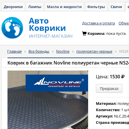
Дворники
Лампы
Масла и жидкости
Фильтры
Свечи
Авто
Доставка и оплата
Обмен
Коврики
Корзина:
пока пуста.
ИНТЕРНЕТ-МАГАЗИН
Главная
»
Все бренды
»
Novline
»
полиуретан черные
»
N524
Коврик в багажник Novline полиуретан черные N52
Цена:
1530
Предзаказ
Материал:
полиу
Количество:
1 шт
Артикул:
NLC.20.
Страна произво