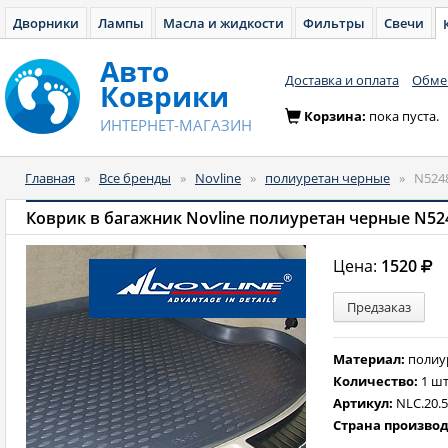
Дворники
Лампы
Масла и жидкости
Фильтры
Свечи
Авто
Доставка и оплата
Обмен
Коврики
Корзина:
пока пуста.
ИНТЕРНЕТ-МАГАЗИН
Главная
»
Все бренды
»
Novline
»
полиуретан черные
»
N524
Коврик в багажник Novline полиуретан черные N52
Цена:
1520
Предзаказ
Материал:
полиу
Количество:
1 шт
Артикул:
NLC.20.
Страна произво