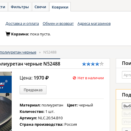
сти
Фильтры
Свечи
Коврики
Доставка и оплата
Обмен и возврат
Адреса магазинов
Корзина:
пока пуста.
полиуретан черные
»
N52488
Пои
полиуретан черные N52488
Цена:
1970
Нет в наличии
Предзаказ
Под
Материал:
полиуретан
Цвет:
черный
Количество:
1 шт.
Артикул:
NLC.20.54.B10
Страна производства:
Россия