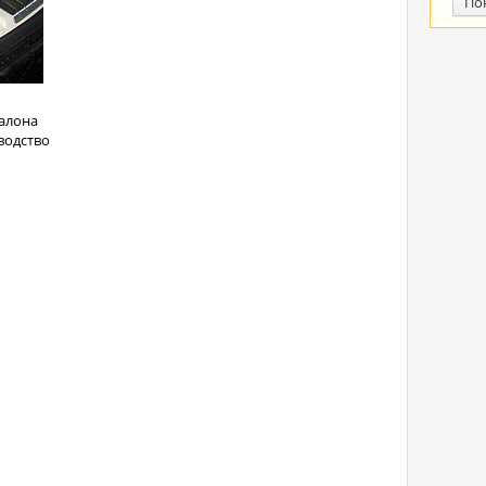
По
алона
водство