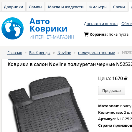
Дворники
Лампы
Масла и жидкости
Фильтры
Свечи
Авто
Доставка и оплата
Обмен
Коврики
Корзина:
пока пуста.
ИНТЕРНЕТ-МАГАЗИН
Главная
»
Все бренды
»
Novline
»
полиуретан черные
»
N525
Коврики в салон Novline полиуретан черные N5253
Цена:
1670
Предзаказ
Материал:
полиу
Количество:
2 шт
Артикул:
NLC.25.2
Страна произво