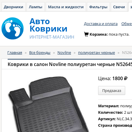
Дворники
Лампы
Масла и жидкости
Фильтры
Свечи
Авто
Доставка и оплата
Обмен
Коврики
Корзина:
пока пуста.
ИНТЕРНЕТ-МАГАЗИН
Главная
»
Все бренды
»
Novline
»
полиуретан черные
»
N526
Коврики в салон Novline полиуретан черные N5264
Цена:
1800
Предзаказ
Материал:
полиу
Количество:
2 шт
Артикул:
NLC.34.3
Страна произво